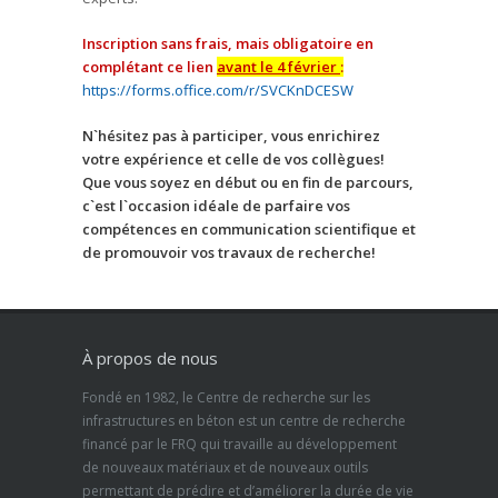
Inscription sans frais, mais obligatoire en
complétant ce lien
avant le 4 février
:
https://forms.office.com/r/SVCKnDCESW
N`hésitez pas à participer, vous enrichirez
votre expérience et celle de vos collègues!
Que vous soyez en début ou en fin de parcours,
c`est l`occasion idéale de parfaire vos
compétences en communication scientifique et
de promouvoir vos travaux de recherche!
À propos de nous
Fondé en 1982, le Centre de recherche sur les
infrastructures en béton est un centre de recherche
financé par le FRQ qui travaille au développement
de nouveaux matériaux et de nouveaux outils
permettant de prédire et d’améliorer la durée de vie