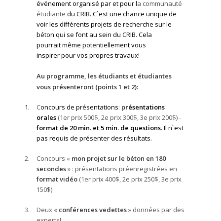
événement organisé par et pour l
a communauté
étudiante
du CRIB. C`est une chance unique de
voir les différents projets de recherche sur le
béton qui se font au sein du CRIB. Cela
pourrait même potentiellement vous
inspirer pour vos propres travaux
!
Au programme, les étudiants et étudiantes
vous présenteront (points 1 et 2)
:
1.
C
oncours de présentations
:
p
résentations
orales
(1
er
prix 500$, 2
e
prix 300$, 3
e
prix 200$) -
format de 20 min. et 5 min. de questions
. Il n`est
pas requis de présenter des résultats.
2.
Concours «
mon projet sur le béton
en 180
secondes
» : présentations préenregistrées en
format vidéo
(1
er
prix 400$, 2
e
prix 250$, 3
e
prix
150$)
3.
Deux «
conférences vedettes
» données par des
experts!